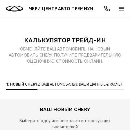
ЧЕРИ ЦЕНТР АВТО ПРЕМИУМ
КАЛЬКУЛЯТОР ТРЕЙД-ИН
ОНЛАЙН СЕРВИСЫ
ПОКУПАТЕЛЯМ
ВЛАДЕЛЬЦАМ
О КОМПАНИИ
МИР CHERY
МОДЕЛИ
АКЦИИ
ОБМЕНЯЙТЕ ВАШ АВТОМОБИЛЬ НА НОВЫЙ
АВТОМОБИЛЬ CHERY. ПОЛУЧИТЕ ПРЕДВАРИТЕЛЬНУЮ
ВЫБОР И ПОКУПКА
СЕРВИС
АКСЕССУАРЫ
ВЫГОДЫ И АКЦИИ
ВЫБОР И ПОКУПКА
О НАС
ВСЕ МОДЕЛИ
ОЦЕНОЧНУЮ СТОИМОСТЬ ОНЛАЙН.
КРЕДИТ И СТРАХОВАНИЕ
ЗАПЧАСТИ И АКСЕССУАРЫ
О БРЕНДЕ
КРЕДИТ
МЫ В СОЦСЕТЯХ
КРОССОВЕРЫ
1: НОВЫЙ CHERY
2: ВАШ АВТОМОБИЛЬ
3: ВАШИ ДАННЫЕ
4: РАСЧЕТ 
ПОДДЕРЖКА
CHERY В СОЦСЕТЯХ
СЕДАНЫ
CHERY CONNECT
ЛЮДИ CHERY
ВАШ НОВЫЙ
CHERY
НОВИНКИ
БЛАГОТВОРИТЕЛЬНОСТЬ
Выберите одну или несколько интересующих
вас моделей