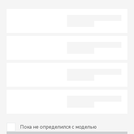
CHERY REMOTE
CHERY И СПОРТ
НАШИ МЕРОПРИЯТИЯ
ВИДЕООБЗОРЫ
CHERY ДЛЯ ДЕТЕЙ
Пока не определился с моделью