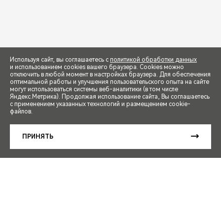
Используя сайт, вы соглашаетесь с
политикой обработки данных
и использованием cookies вашего браузера. Cookies можно
отключить в любой момент в настройках браузера. Для обеспечения
оптимальной работы и улучшения пользовательского опыта на сайте
могут использоваться системы веб-аналитики (в том числе
СПЕЦПРЕДЛОЖЕНИЯ
Яндекс.Метрика). Продолжая использование сайта, Вы соглашаетесь
с применением указанных технологий и размещением cookie-
файлов.
ЗАПИСЬ НА ТЕСТ-ДРАЙВ
ПРИНЯТЬ
РАСЧЕТ КРЕДИТА