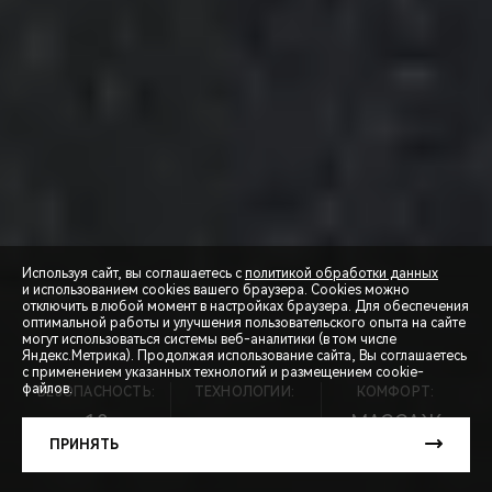
Используя сайт, вы соглашаетесь с
политикой обработки данных
и использованием cookies вашего браузера. Cookies можно
отключить в любой момент в настройках браузера. Для обеспечения
оптимальной работы и улучшения пользовательского опыта на сайте
могут использоваться системы веб-аналитики (в том числе
СПЕЦПРЕДЛОЖЕНИЯ
Яндекс.Метрика). Продолжая использование сайта, Вы соглашаетесь
с применением указанных технологий и размещением cookie-
файлов.
БЕЗОПАСНОСТЬ:
ТЕХНОЛОГИИ:
КОМФОРТ:
ЗАПИСЬ НА ТЕСТ-ДРАЙВ
10
МАССАЖ
ПОДУШЕК
8АКПП
СИДЕНИЙ
ПРИНЯТЬ
РАСЧЕТ КРЕДИТА