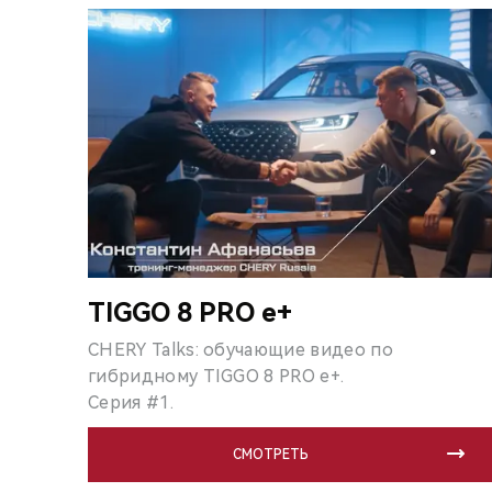
TIGGO 8 PRO e+
CHERY Talks: обучающие видео по
гибридному TIGGO 8 PRO e+.
Серия #1.
СМОТРЕТЬ