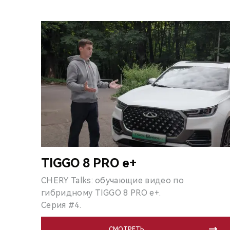
TIGGO 8 PRO e+
CHERY Talks: обучающие видео по
гибридному TIGGO 8 PRO e+.
Серия #4.
СМОТРЕТЬ