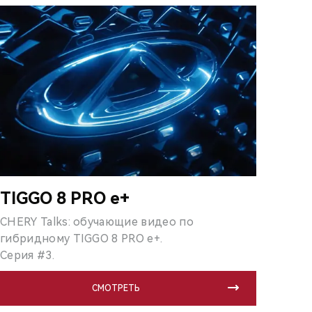
TIGGO 8 PRO e+
CHERY Talks: обучающие видео по
гибридному TIGGO 8 PRO e+.
Серия #3.
СМОТРЕТЬ