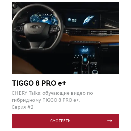
TIGGO 8 PRO e+
CHERY Talks: обучающие видео по
гибридному TIGGO 8 PRO e+.
Серия #2.
СМОТРЕТЬ