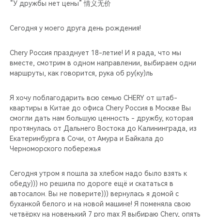
CHERY REMOTE
“У дружбы нет цены” 情义无价
CHERY И СПОРТ
Сегодня у моего друга день рождения!
НАШИ МЕРОПРИЯТИЯ
Chery Россия празднует 18-летие! И я рада, что мы
вместе, смотрим в одном направлении, выбираем одни
маршруты, как говорится, рука об ру(ку)ль
ВИДЕООБЗОРЫ
Я хочу поблагодарить всю семью CHERY от штаб-
CHERY ДЛЯ ДЕТЕЙ
квартиры в Китае до офиса Chery Россия в Москве Вы
смогли дать нам большую ценность - дружбу, которая
протянулась от Дальнего Востока до Калининграда, из
Екатеринбурга в Сочи, от Амура и Байкала до
Черноморского побережья
Сегодня утром я пошла за хлебом надо было взять к
обеду))) но решила по дороге ещё и скататься в
автосалон. Вы не поверите))) вернулась я домой с
буханкой белого и на новой машине! Я поменяла свою
четвёрку на новенький 7 pro max Я выбираю Chery, опять